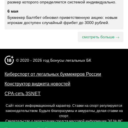
размер которого определяется системой индивидуально.
6 мая
Букмекер Балтбет обновил приветственную акцию: новым
игрокам доступен случайный фрибет до 3000 рублей.
смотреть больше
© 2020 - 2026 год Бонусы легальных БК
Киберспорт от легальных букмекеров России
Конструктор виджета новостей
CPA-сеть 3SNET
Сайт носит информационный характер. Ставки на спорт регулируются
законодательством. Будьте благоразумны и аккуратны, делая ставки на
спорт.
Свидетельство о регистрации средств массовой информации ЭЛ № ФС
77 - ‍90004 выдано Федеральной службой по надзору в сфере связи,