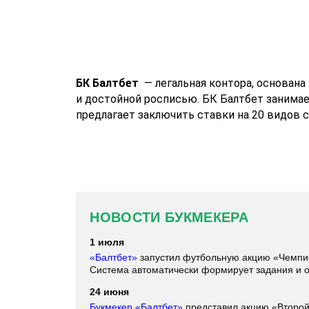
БК Балтбет
— легальная контора, основана
и достойной росписью. БК Балтбет занимае
предлагает заключить ставки на 20 видов с
НОВОСТИ БУКМЕКЕРА
1 июля
«Балтбет»
запустил футбольную акцию «Чемпио
Система автоматически формирует задания и о
24 июня
Букмекер «Балтбет»
представил акцию «Второй