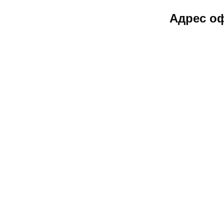
Адрес оф