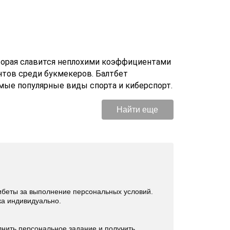
оторая славится неплохими коэффициентами
нтов среди букмекеров. Балтбет
самые популярные виды спорта и киберспорт.
Найти еще
ибеты за выполнение персональных условий.
ка индивидуально.
нить персональное задание и получить