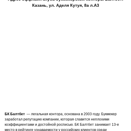
Казань, ул. Аделя Кутуя, 8а л.А3
БК Балтбет
— легальная контора, основана в 2003 году. Букмекер
заработал репутацию компании, которая славится неплохими
коэффициентами и достойной росписью. БК Балтбет занимает 13-е
место в рейтинге узнаваемости у российских клиентов среди