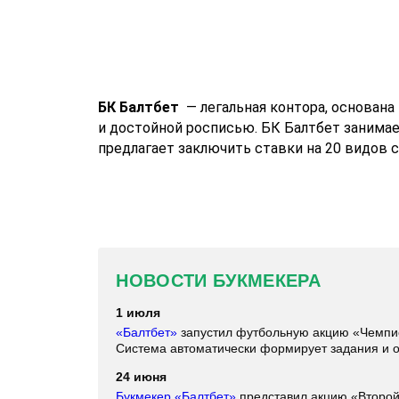
БК Балтбет
— легальная контора, основана
и достойной росписью. БК Балтбет занимае
предлагает заключить ставки на 20 видов с
НОВОСТИ БУКМЕКЕРА
1 июля
«Балтбет»
запустил футбольную акцию «Чемпио
Система автоматически формирует задания и о
24 июня
Букмекер «Балтбет»
представил акцию «Второй