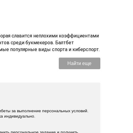
оторая славится неплохими коэффициентами
нтов среди букмекеров. Балтбет
самые популярные виды спорта и киберспорт.
Найти еще
ибеты за выполнение персональных условий.
ка индивидуально.
нить персональное задание и получить