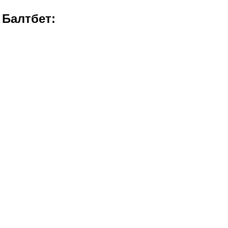
 Балтбет: