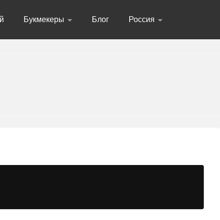
й
Букмекеры
Блог
Россия