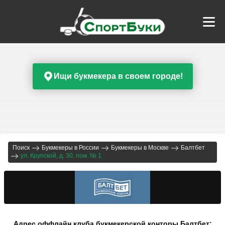
Ищи букмекера в своем городе!
Поиск
Букмекеры в России
Букмекеры в Москве
Балтбет
ул. Крупской, д. 30, пом. № 1
Адрес оффлайн клуба букмекерской конторы Балтбет: