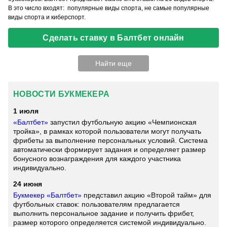
В это число входят: популярные виды спорта, не самые популярные
виды спорта и киберспорт.
Сделать ставку в Балтбет онлайн
Найти еще
НОВОСТИ БУКМЕКЕРА
1 июля
«Балтбет»
запустил футбольную акцию «Чемпионская
тройка», в рамках которой пользователи могут получать
фрибеты за выполнение персональных условий. Система
автоматически формирует задания и определяет размер
бонусного вознаграждения для каждого участника
индивидуально.
24 июня
Букмекер «Балтбет»
представил акцию «Второй тайм» для
футбольных ставок: пользователям предлагается
выполнить персональное задание и получить фрибет,
размер которого определяется системой индивидуально.