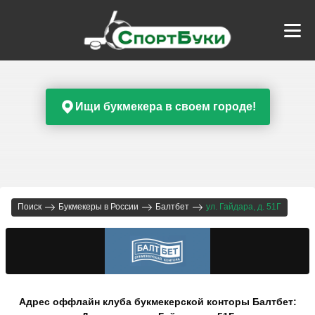
Ищи букмекера в своем городе!
Поиск
Букмекеры в России
Балтбет
ул. Гайдара, д. 51Г
Адрес оффлайн клуба букмекерской конторы Балтбет: