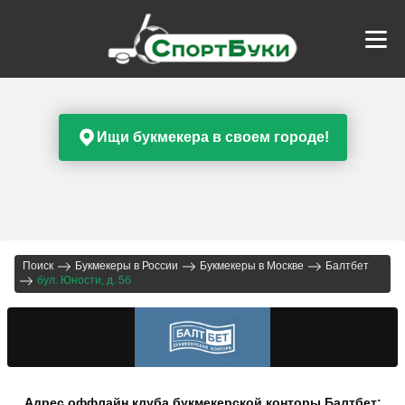
Ищи букмекера в своем городе!
Поиск
Букмекеры в России
Букмекеры в Москве
Балтбет
бул. Юности, д. 5б
Адрес оффлайн клуба букмекерской конторы Балтбет: