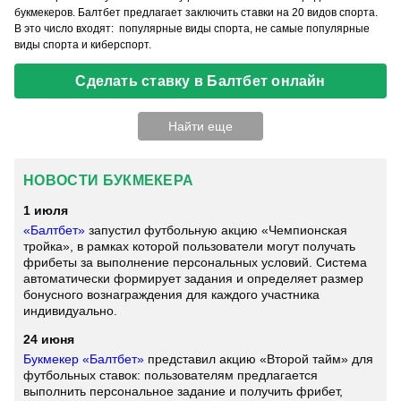
букмекеров. Балтбет предлагает заключить ставки на 20 видов спорта.
В это число входят: популярные виды спорта, не самые популярные
виды спорта и киберспорт.
Сделать ставку в Балтбет онлайн
Найти еще
НОВОСТИ БУКМЕКЕРА
1 июля
«Балтбет»
запустил футбольную акцию «Чемпионская
тройка», в рамках которой пользователи могут получать
фрибеты за выполнение персональных условий. Система
автоматически формирует задания и определяет размер
бонусного вознаграждения для каждого участника
индивидуально.
24 июня
Букмекер «Балтбет»
представил акцию «Второй тайм» для
футбольных ставок: пользователям предлагается
выполнить персональное задание и получить фрибет,