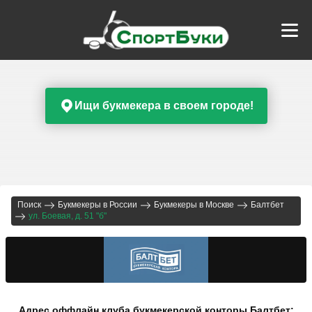
Ищи букмекера в своем городе!
Поиск
Букмекеры в России
Букмекеры в Москве
Балтбет
ул. Боевая, д. 51 "б"
Адрес оффлайн клуба букмекерской конторы Балтбет: