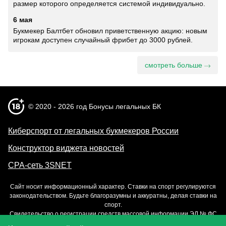
размер которого определяется системой индивидуально.
6 мая
Букмекер Балтбет обновил приветственную акцию: новым
игрокам доступен случайный фрибет до 3000 рублей.
смотреть больше
© 2020 - 2026 год Бонусы легальных БК
Киберспорт от легальных букмекеров России
Конструктор виджета новостей
CPA-сеть 3SNET
Сайт носит информационный характер. Ставки на спорт регулируются
законодательством. Будьте благоразумны и аккуратны, делая ставки на
спорт.
Свидетельство о регистрации средств массовой информации ЭЛ № ФС
77 - ‍90004 выдано Федеральной службой по надзору в сфере связи,