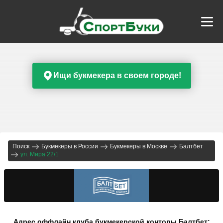
Ищи букмекера в своем городе!
Поиск
Букмекеры в России
Букмекеры в Москве
Балтбет
ул. Мира 22/1
Адрес оффлайн клуба букмекерской конторы Балтбет: