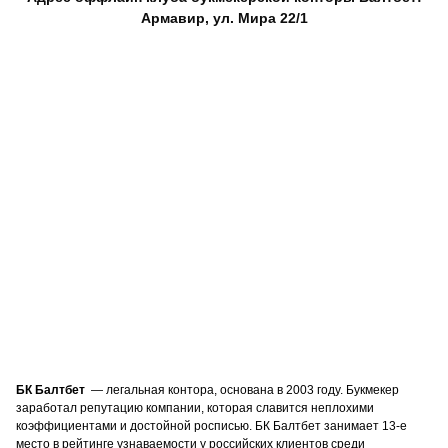
Армавир, ул. Мира 22/1
БК Балтбет
— легальная контора, основана в 2003 году. Букмекер
заработал репутацию компании, которая славится неплохими
коэффициентами и достойной росписью. БК Балтбет занимает 13-е
место в рейтинге узнаваемости у российских клиентов среди