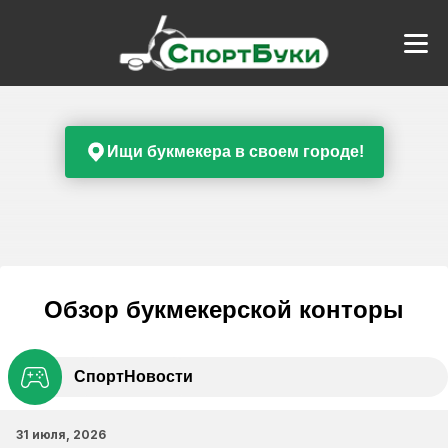
Ищи букмекера в своем городе!
Обзор букмекерской конторы
СпортНовости
31 июля, 2026